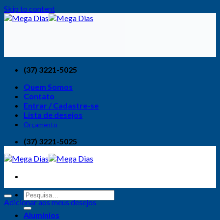
Skip to content
(37) 3221-5025
Quem Somos
Contato
Entrar / Cadastre-se
Lista de desejos
Orçamento
(37) 3221-5025
Adicionar aos meus desejos
Alumínios