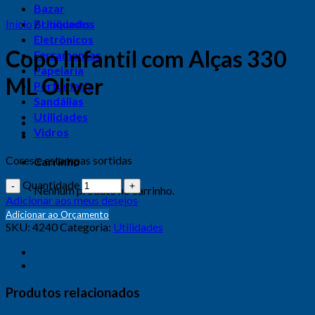
Bazar
Início
Brinquedos
/
Utilidades
Eletrônicos
Copo Infantil com Alças 330
Ferramentas
Papelaria
ML Oliver
Perfumaria
Sandálias
Utilidades
Vidros
Cores e estampas sortidas
Carrinho
Quantidade
Nenhum produto no carrinho.
Adicionar aos meus desejos
Adicionar ao Orçamento
SKU:
4240
Categoria:
Utilidades
Produtos relacionados