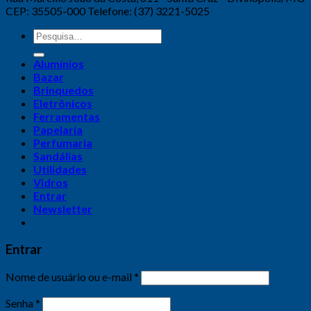
CEP: 35505-000 Telefone: (37) 3221-5025
Alumínios
Bazar
Brinquedos
Eletrônicos
Ferramentas
Papelaria
Perfumaria
Sandálias
Utilidades
Vidros
Entrar
Newsletter
Entrar
Nome de usuário ou e-mail
*
Senha
*