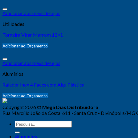
Adicionar aos meus desejos
Utilidades
Torneira Virar Marrom 12×1
Adicionar ao Orçamento
Adicionar aos meus desejos
Alumínios
Ralador Inox 4 Faces com Alça Plástica
Adicionar ao Orçamento
Copyright 2026 ©
Mega Dias Distribuidora
Rua Marcílio João da Costa, 611 - Santa Cruz - Divinópolis/MG
Alumínios