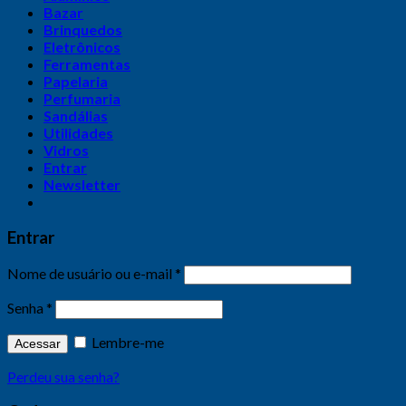
Bazar
Brinquedos
Eletrônicos
Ferramentas
Papelaria
Perfumaria
Sandálias
Utilidades
Vidros
Entrar
Newsletter
Entrar
Nome de usuário ou e-mail
*
Senha
*
Lembre-me
Acessar
Perdeu sua senha?