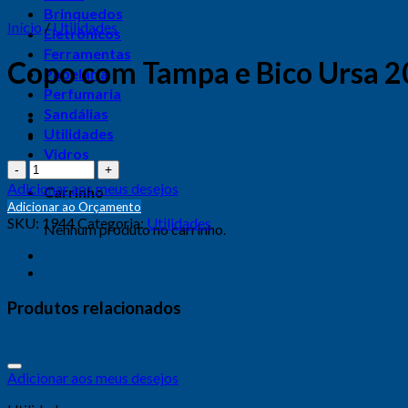
Brinquedos
Início
/
Utilidades
Eletrônicos
Ferramentas
Copo com Tampa e Bico Ursa 20
Papelaria
Perfumaria
Sandálias
Utilidades
Vidros
Quantidade
Adicionar aos meus desejos
Carrinho
Adicionar ao Orçamento
SKU:
1944
Categoria:
Utilidades
Nenhum produto no carrinho.
Produtos relacionados
Adicionar aos meus desejos