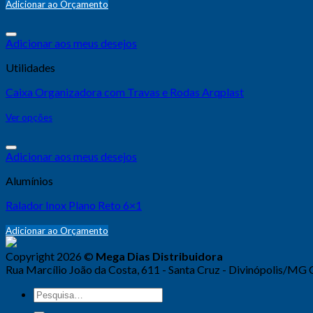
Adicionar ao Orçamento
Adicionar aos meus desejos
Utilidades
Caixa Organizadora com Travas e Rodas Arqplast
Ver opções
Adicionar aos meus desejos
Alumínios
Ralador Inox Plano Reto 6×1
Adicionar ao Orçamento
Copyright 2026 ©
Mega Dias Distribuidora
Rua Marcílio João da Costa, 611 - Santa Cruz - Divinópolis/MG