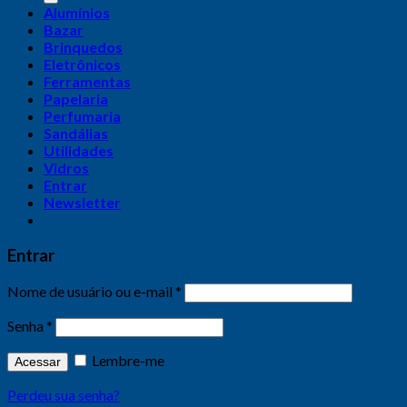
Alumínios
Bazar
Brinquedos
Eletrônicos
Ferramentas
Papelaria
Perfumaria
Sandálias
Utilidades
Vidros
Entrar
Newsletter
Entrar
Nome de usuário ou e-mail
*
Senha
*
Lembre-me
Acessar
Perdeu sua senha?