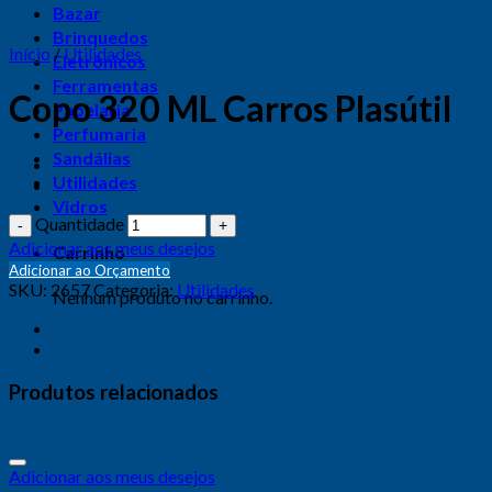
Bazar
Brinquedos
Início
/
Utilidades
Eletrônicos
Ferramentas
Copo 320 ML Carros Plasútil
Papelaria
Perfumaria
Sandálias
Utilidades
Vidros
Quantidade
Adicionar aos meus desejos
Carrinho
Adicionar ao Orçamento
SKU:
2657
Categoria:
Utilidades
Nenhum produto no carrinho.
Produtos relacionados
Adicionar aos meus desejos