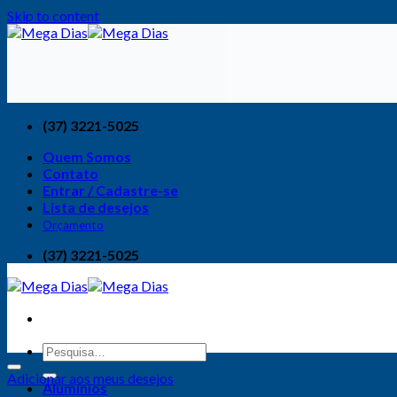
Skip to content
(37) 3221-5025
Quem Somos
Contato
Entrar / Cadastre-se
Lista de desejos
Orçamento
(37) 3221-5025
Adicionar aos meus desejos
Alumínios