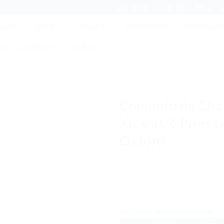
Quem Somos
Contato
Entrar / C
mínios
Bazar
Brinquedos
Eletrônicos
Ferrament
as
Utilidades
Vidros
INÍCIO
VIDROS
/
Conjunto de Chá
Adicionar
aos meus
Xícaras/6 Pires L
desejos
Oxford
Quantidade
Adicionar aos meus desejos