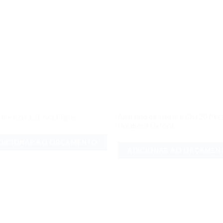
OS
VIDROS
Adicionar
Adici
Aparelho de Jantar e Chá 20 Peç
 Ice Azul 1.5L 6×1 Cisper
aos meus
aos 
Holambra Oxford
desejos
dese
DICIONAR AO ORÇAMENTO
ADICIONAR AO ORÇAMEN