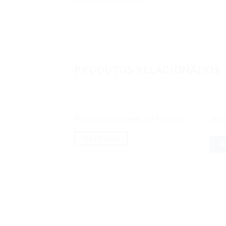
Produto em cerâmica
PRODUTOS RELACIONADOS
VIDROS
VIDR
Adicionar
Pote Vidro Redondo 12×1 Invicta
Jarra
aos meus
desejos
VER OPÇÕES
A