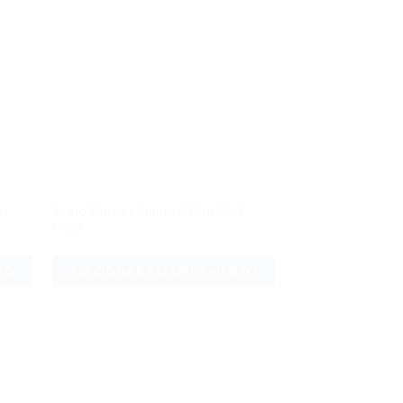
VIDROS
onar
Adicionar
as
Prato Duralex Fundo 23 Cm 24×1
meus
aos meus
Nadir
jos
desejos
TO
ADICIONAR AO ORÇAMENTO
VIDROS