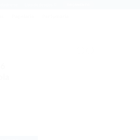
adastre-se
Lista de desejos
ORÇAMENTO
as
Papelaria
Perfumaria
 6
ola