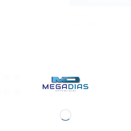
ADICIONAR AO OR
SKU:
5021
Categoria:
Vidros