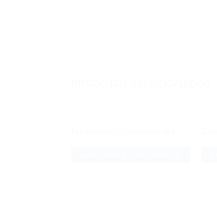
PRODUTOS RELACIONADOS
UTILIDADES
ELET
Adicionar
Regulador de Gás com Mangueira
Ebul
aos meus
desejos
ADICIONAR AO ORÇAMENTO
A