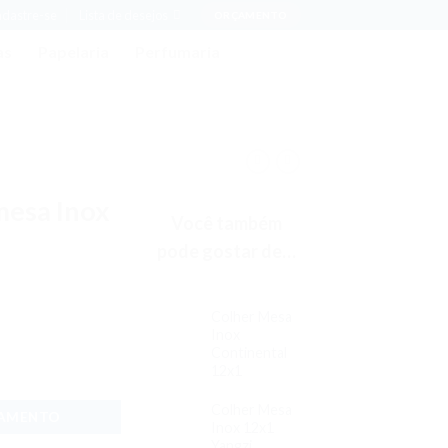
adastre-se
Lista de desejos
ORÇAMENTO
as
Papelaria
Perfumaria
mesa Inox
Você também
pode gostar de…
Colher Mesa
Inox
Continental
12x1
Colher Mesa
ÇAMENTO
Inox 12x1
Yangzi