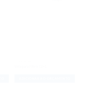
UTILIDADES
onar
Adicionar
Vela para Filtro 12×1
meus
aos meus
jos
desejos
TO
ADICIONAR AO ORÇAMENTO