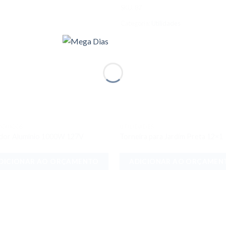
SKU:
87
Categoria:
Utilidades
RÔNICOS
UTILIDADES
Adicionar
Adici
idor Alumínio 1000W 127V
Torneira para Jardim Preta 12×1
aos meus
aos 
desejos
dese
DICIONAR AO ORÇAMENTO
ADICIONAR AO ORÇAMEN