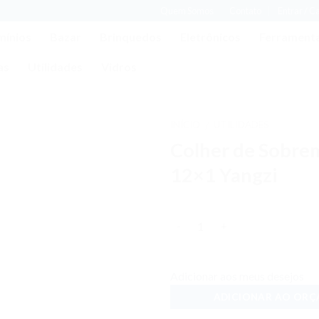
Quem Somos
Contato
Entrar / C
mínios
Bazar
Brinquedos
Eletrônicos
Ferrament
as
Utilidades
Vidros
INÍCIO
UTILIDADES
/
Colher de Sobre
Adicionar
aos meus
12×1 Yangzi
desejos
Quantidade
Adicionar aos meus desejos
ADICIONAR AO OR