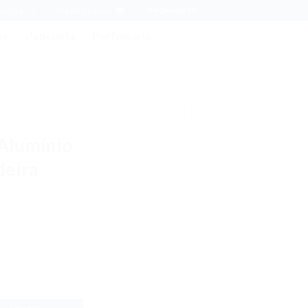
adastre-se
Lista de desejos
ORÇAMENTO
as
Papelaria
Perfumaria
 Alumínio
deira