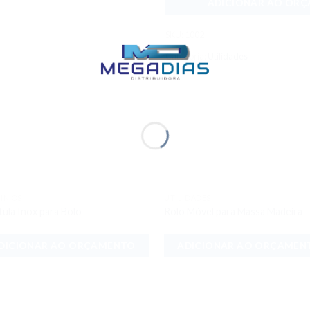
ADICIONAR AO OR
SKU:
1002
Categoria:
Utilidades
ÍNIOS
UTILIDADES
Adicionar
Adici
tula Inox para Bolo
Rolo Móvel para Massa Madeira
aos meus
aos 
desejos
dese
DICIONAR AO ORÇAMENTO
ADICIONAR AO ORÇAMEN