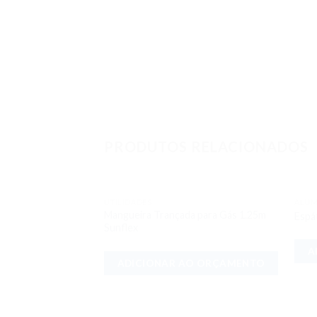
PRODUTOS RELACIONADOS
UTILIDADES
ALUM
Adicionar
Mangueira Trançada para Gás 1.25m
Espá
aos meus
Sunflex
desejos
A
ADICIONAR AO ORÇAMENTO