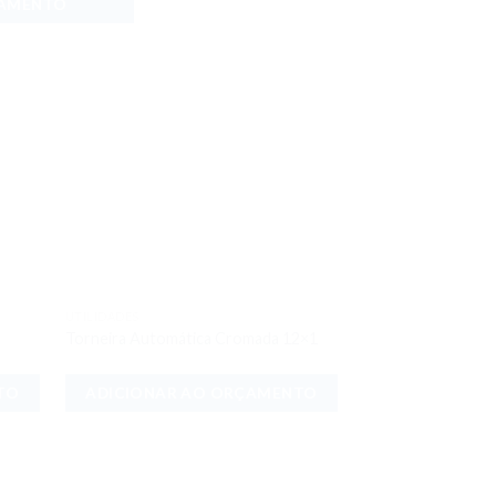
ÇAMENTO
UTILIDADES
onar
Adicionar
Torneira Automática Cromada 12×1
meus
aos meus
jos
desejos
TO
ADICIONAR AO ORÇAMENTO