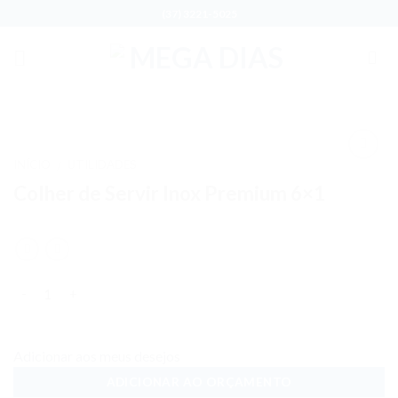
Skip
(37) 3221-5025
to
content
INÍCIO
UTILIDADES
/
Adicionar
Colher de Servir Inox Premium 6×1
aos meus
desejos
Quantidade
Adicionar aos meus desejos
ADICIONAR AO ORÇAMENTO