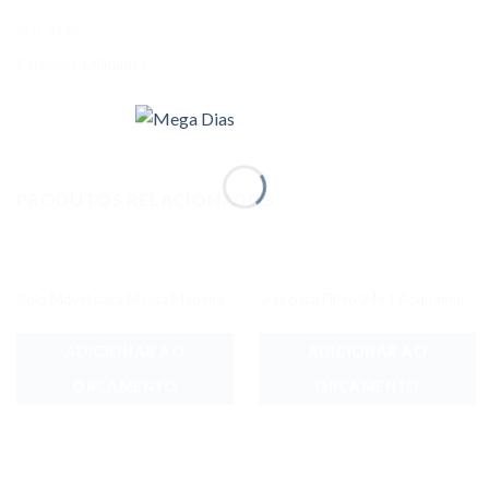
SKU:
4196
Categoria:
Utilidades
PRODUTOS RELACIONADOS
UTILIDADES
UTILIDADES
Adicionar
Adicionar
Rolo Móvel para Massa Madeira
Vela para Filtro 24×1 Acquamar
aos meus
aos meus
desejos
desejos
ADICIONAR AO
ADICIONAR AO
ORÇAMENTO
ORÇAMENTO