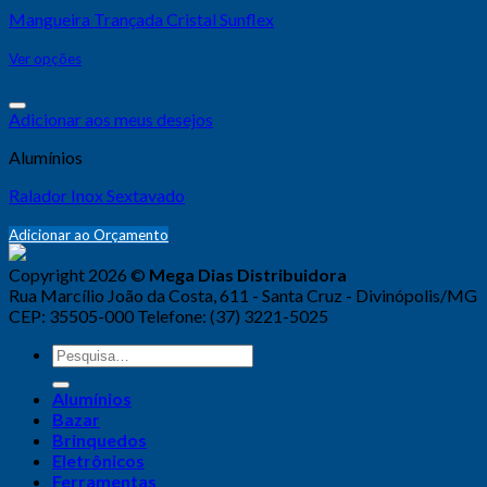
Mangueira Trançada Cristal Sunflex
Ver opções
Adicionar aos meus desejos
Alumínios
Ralador Inox Sextavado
Adicionar ao Orçamento
Copyright 2026 ©
Mega Dias Distribuidora
Rua Marcílio João da Costa, 611 - Santa Cruz - Divinópolis/MG
CEP: 35505-000 Telefone: (37) 3221-5025
Alumínios
Bazar
Brinquedos
Eletrônicos
Ferramentas