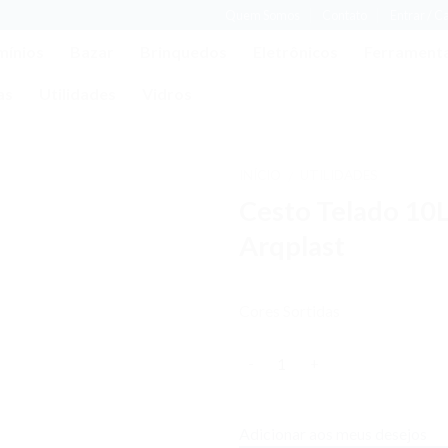
Quem Somos
Contato
Entrar / C
mínios
Bazar
Brinquedos
Eletrônicos
Ferrament
as
Utilidades
Vidros
INÍCIO
UTILIDADES
/
Cesto Telado 10
Adicionar
aos meus
Arqplast
desejos
Cores Sortidas
Quantidade
Adicionar aos meus desejos