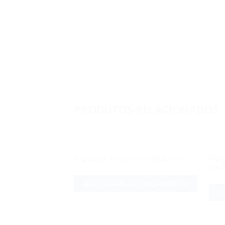
PRODUTOS RELACIONADOS
UTILIDADES
UTIL
Adicionar
Mang
Regulador de Gás com Mangueira
aos meus
Sunf
desejos
ADICIONAR AO ORÇAMENTO
A