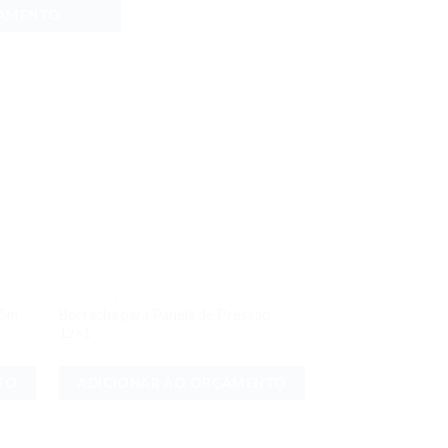
ÇAMENTO
UTILIDADES
onar
Adicionar
25m
Borracha para Panela de Pressão
meus
aos meus
12×1
jos
desejos
TO
ADICIONAR AO ORÇAMENTO