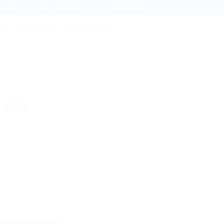
adastre-se
Lista de desejos
ORÇAMENTO
as
Papelaria
Perfumaria
L 6×1