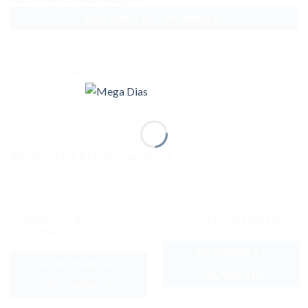
ADICIONAR AO ORÇAMENTO
SKU:
1997
Categoria:
Brinquedos
PRODUTOS RELACIONADOS
BRINQUEDOS
BRINQUEDOS
Adicionar
Adicionar
Caminhão Basculante com Pá
Mamy Cook Fogão 6050 Silmar
aos meus
aos meus
desejos
desejos
6025 Silmar
ADICIONAR AO
ADICIONAR AO
ORÇAMENTO
ORÇAMENTO