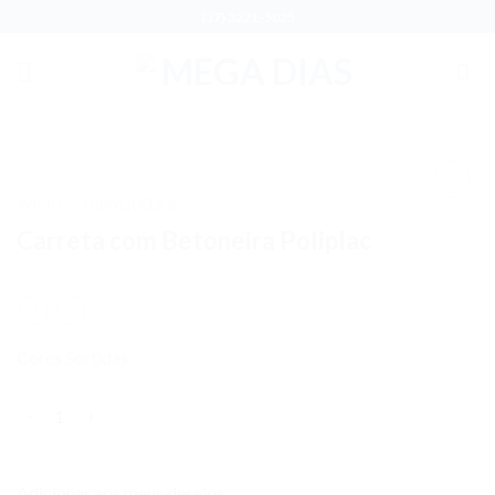
Skip
(37) 3221-5025
to
content
INÍCIO
BRINQUEDOS
/
Adicionar
Carreta com Betoneira Poliplac
aos meus
desejos
Cores Sortidas
Quantidade
Adicionar aos meus desejos