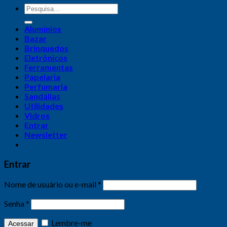
Alumínios
Bazar
Brinquedos
Eletrônicos
Ferramentas
Papelaria
Perfumaria
Sandálias
Utilidades
Vidros
Entrar
Newsletter
Entrar
Nome de usuário ou e-mail
*
Senha
*
Lembre-me
Acessar