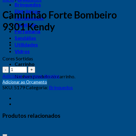
Brinquedos
Eletrônicos
Caminhão Forte Bombeiro
Ferramentas
9301 Kendy
Papelaria
Perfumaria
Sandálias
Utilidades
Vidros
Cores Sortidas
Carrinho
Quantidade
Adicionar aos meus desejos
Nenhum produto no carrinho.
Adicionar ao Orçamento
SKU:
5179
Categoria:
Brinquedos
Produtos relacionados