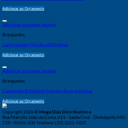
Adicionar ao Orçamento
Adicionar aos meus desejos
Brinquedos
Carro Speedy Fricção 6500 Silmar
Adicionar ao Orçamento
Adicionar aos meus desejos
Brinquedos
Camionete Brinquedo Patrulha Rural Adijomar
Adicionar ao Orçamento
Copyright 2026 ©
Mega Dias Distribuidora
Rua Marcílio João da Costa, 611 - Santa Cruz - Divinópolis/MG
CEP: 35505-000 Telefone: (37) 3221-5025