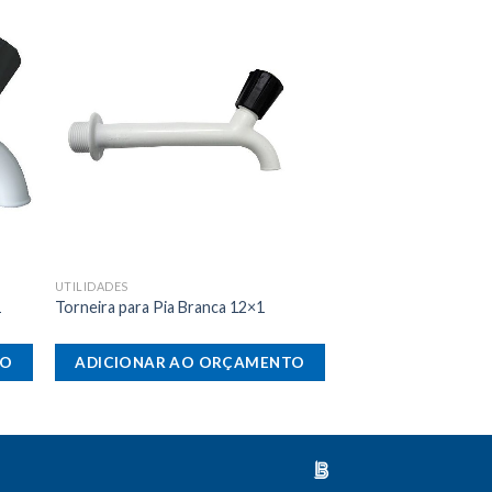
nar
Adicionar
eus
aos meus
os
desejos
UTILIDADES
1
Torneira para Pia Branca 12×1
TO
ADICIONAR AO ORÇAMENTO