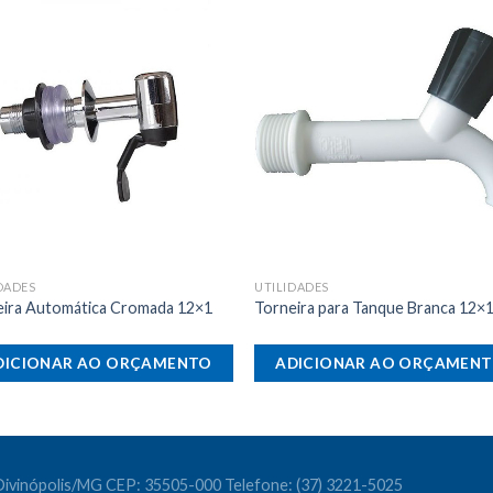
Adicionar
Adicio
aos meus
aos m
desejos
desej
DADES
UTILIDADES
eira Automática Cromada 12×1
Torneira para Tanque Branca 12×
DICIONAR AO ORÇAMENTO
ADICIONAR AO ORÇAMEN
- Divinópolis/MG CEP: 35505-000 Telefone: (37) 3221-5025