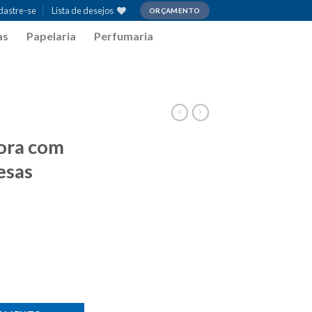
adastre-se
Lista de desejos
ORÇAMENTO
as
Papelaria
Perfumaria
ora com
esas