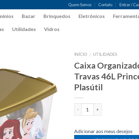
Quem Somos
Contato
Entrar / C
mínios
Bazar
Brinquedos
Eletrônicos
Ferrament
as
Utilidades
Vidros
INÍCIO
UTILIDADES
/
Caixa Organizad
Adicionar
aos meus
Travas 46L Princ
desejos
Plasútil
Quantidade
Adicionar aos meus desejos