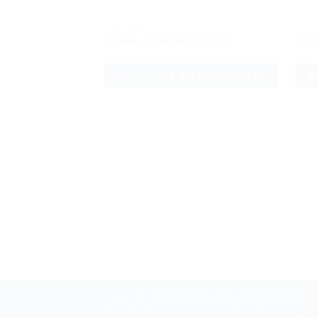
UTILIDADES
UTIL
Adicionar
Torneira Virar Marrom 12×1
Torn
aos meus
desejos
ADICIONAR AO ORÇAMENTO
A
Copyright 2026 ©
Mega Dias Distribuidora
Rua Marcílio João da Costa, 611 - Santa Cruz 