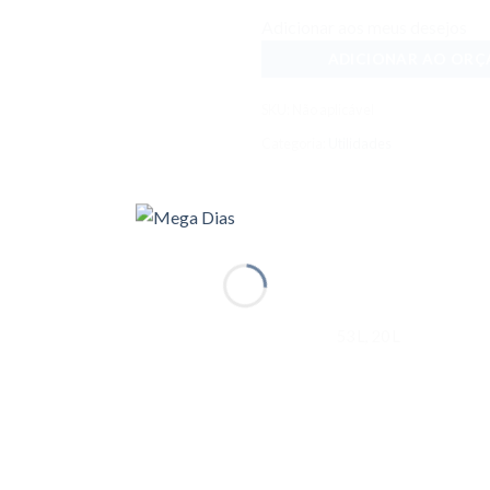
Adicionar aos meus desejos
ADICIONAR AO OR
SKU:
Não aplicável
Categoria:
Utilidades
53 L, 20 L