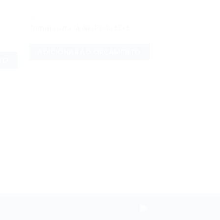
UTILIDADES
onar
Adicionar
Torneira para Jardim Preta 12×1
meus
aos meus
jos
desejos
ADICIONAR AO ORÇAMENTO
TO
UTILIDADES
Vela para Filtro 2
ADICIONAR 