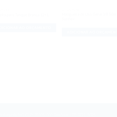
IDADES
UTILIDADES
Adicionar
Adici
Mangueira de Uso Geral 3/8 50m
eira para Tanque Branca 12×1
aos meus
aos 
Sunflex
desejos
dese
DICIONAR AO ORÇAMENTO
ADICIONAR AO ORÇAMEN
- Divinópolis/MG CEP: 35505-000 Telefone: (37) 3221-5025