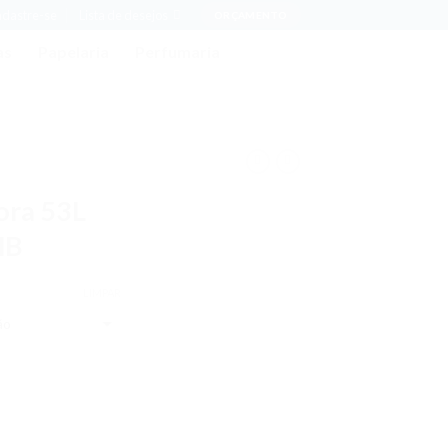
adastre-se
Lista de desejos
ORÇAMENTO
as
Papelaria
Perfumaria
ora 53L
MB
LIMPAR