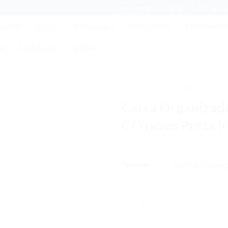
Quem Somos
Contato
Entrar / C
mínios
Bazar
Brinquedos
Eletrônicos
Ferrament
as
Utilidades
Vidros
INÍCIO
UTILIDADES
/
Caixa Organizad
Adicionar
aos meus
C/Travas Preta 
desejos
Tamanho
Quantidade