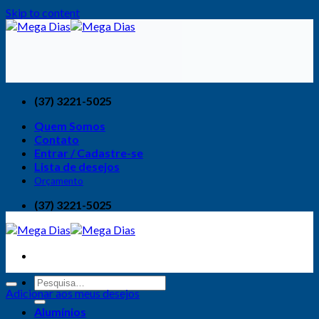
Skip to content
(37) 3221-5025
Quem Somos
Contato
Entrar / Cadastre-se
Lista de desejos
Orçamento
(37) 3221-5025
Adicionar aos meus desejos
Alumínios