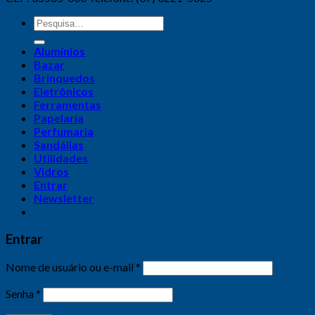
Alumínios
Bazar
Brinquedos
Eletrônicos
Ferramentas
Papelaria
Perfumaria
Sandálias
Utilidades
Vidros
Entrar
Newsletter
Entrar
Nome de usuário ou e-mail
*
Senha
*