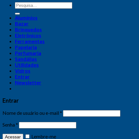
Alumínios
Bazar
Brinquedos
Eletrônicos
Ferramentas
Papelaria
Perfumaria
Sandálias
Utilidades
Vidros
Entrar
Newsletter
Entrar
Nome de usuário ou e-mail
*
Senha
*
Lembre-me
Acessar