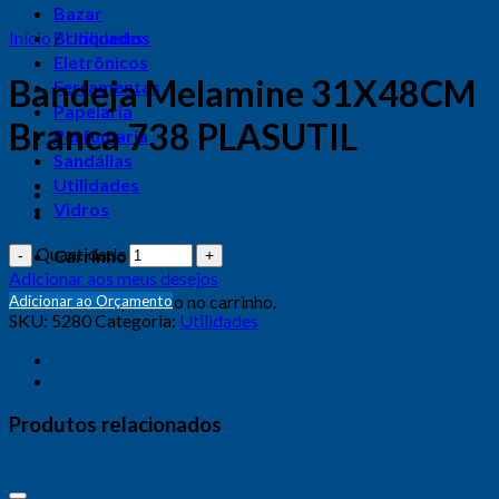
Bazar
Início
Brinquedos
/
Utilidades
Eletrônicos
Bandeja Melamine 31X48CM
Ferramentas
Papelaria
Branca 738 PLASUTIL
Perfumaria
Sandálias
Utilidades
Vidros
Quantidade
Carrinho
Adicionar aos meus desejos
Nenhum produto no carrinho.
Adicionar ao Orçamento
SKU:
5280
Categoria:
Utilidades
Produtos relacionados