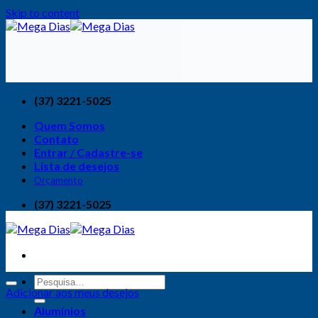
Skip to content
(37) 3221-5025
Quem Somos
Contato
Entrar / Cadastre-se
Lista de desejos
Orçamento
(37) 3221-5025
Adicionar aos meus desejos
Alumínios