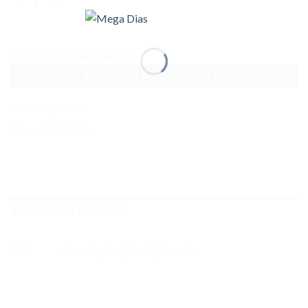
Adicionar aos meus desejos
ADICIONAR AO ORÇAMENTO
SKU:
Não aplicável
Categoria:
Utilidades
INFORMAÇÃO ADICIONAL
COR
Amarelo, Azul, Verde, Vermelho