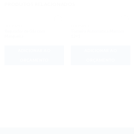
PRODUTOS RELACIONADOS
UTILIDADES
UTILIDADES
Adicionar
Adicionar
Regulador de Gás com
Torneira Automática Marrom
aos meus
aos meus
desejos
desejos
Mangueira
12×1
ADICIONAR AO
ADICIONAR AO
ORÇAMENTO
ORÇAMENTO