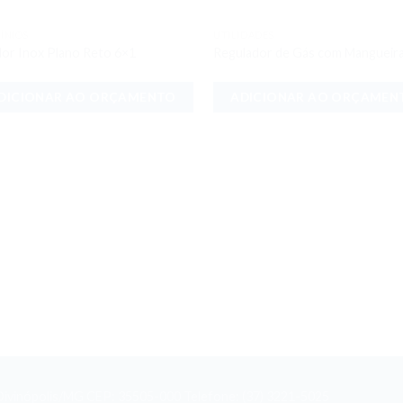
ÍNIOS
UTILIDADES
Adicionar
Adici
dor Inox Plano Reto 6×1
Regulador de Gás com Mangueir
aos meus
aos 
desejos
dese
DICIONAR AO ORÇAMENTO
ADICIONAR AO ORÇAMEN
- Divinópolis/MG CEP: 35505-000 Telefone: (37) 3221-5025