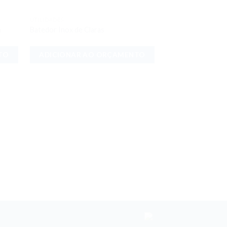
UTILIDADES
onar
Adicionar
a
Batedor Inox de Claras
meus
aos meus
jos
desejos
TO
ADICIONAR AO ORÇAMENTO
UTILIDADES
Borracha para Pan
Silicone 12×1
ADICIONAR 