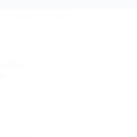
adastre-se
Lista de desejos
ORÇAMENTO
as
Papelaria
Perfumaria
om Alça
ar