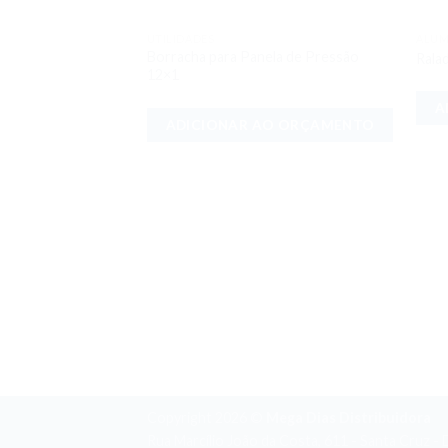
UTILIDADES
ALUM
Adicionar
Borracha para Panela de Pressão
Rala
aos meus
12×1
desejos
A
ADICIONAR AO ORÇAMENTO
Copyright 2026 ©
Mega Dias Distribuidora
Rua Marcílio João da Costa, 611 - Santa Cruz 