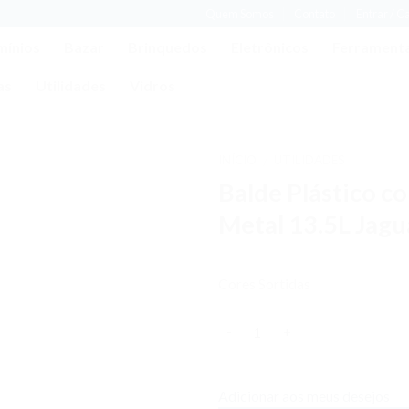
Quem Somos
Contato
Entrar / C
mínios
Bazar
Brinquedos
Eletrônicos
Ferrament
as
Utilidades
Vidros
INÍCIO
UTILIDADES
/
Balde Plástico c
Adicionar
aos meus
Metal 13.5L Jagu
desejos
Cores Sortidas
Quantidade
Adicionar aos meus desejos