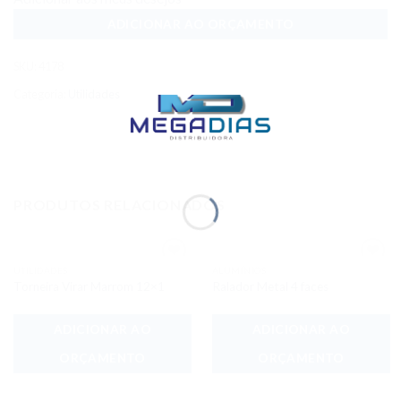
ADICIONAR AO ORÇAMENTO
SKU:
4178
Categoria:
Utilidades
PRODUTOS RELACIONADOS
UTILIDADES
ALUMÍNIOS
Adicionar
Adicionar
Torneira Virar Marrom 12×1
Ralador Metal 4 faces
aos meus
aos meus
desejos
desejos
ADICIONAR AO
ADICIONAR AO
ORÇAMENTO
ORÇAMENTO