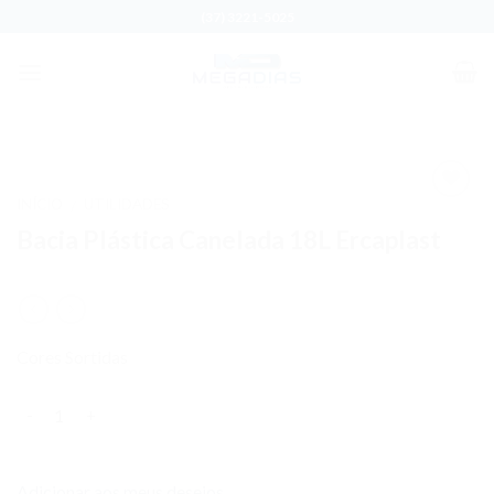
Skip
(37) 3221-5025
to
content
INÍCIO
UTILIDADES
/
Adicionar
Bacia Plástica Canelada 18L Ercaplast
aos meus
desejos
Cores Sortidas
Quantidade
Adicionar aos meus desejos