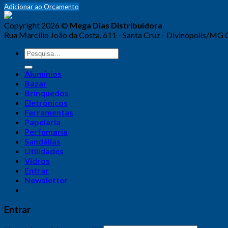
Adicionar ao Orçamento
Copyright 2026 ©
Mega Dias Distribuidora
Rua Marcílio João da Costa, 611 - Santa Cruz - Divinópolis/MG
Alumínios
Bazar
Brinquedos
Eletrônicos
Ferramentas
Papelaria
Perfumaria
Sandálias
Utilidades
Vidros
Entrar
Newsletter
Entrar