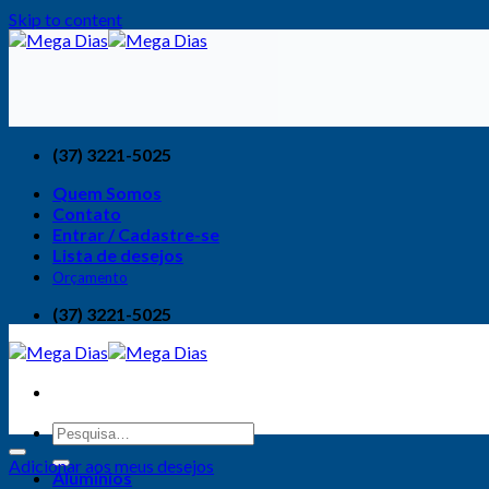
Skip to content
(37) 3221-5025
Quem Somos
Contato
Entrar / Cadastre-se
Lista de desejos
Orçamento
(37) 3221-5025
Adicionar aos meus desejos
Alumínios