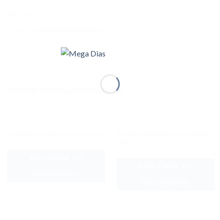
SKU:
1766
Categorias:
Eletrônicos
,
Utilidades
PRODUTOS RELACIONADOS
UTILIDADES
UTILIDADES
Adicionar
Adicionar
Torneira Automática Cromada
Torneira de Virar Cromada 12×1
aos meus
aos meus
desejos
desejos
12×1
ADICIONAR AO
ADICIONAR AO
ORÇAMENTO
ORÇAMENTO