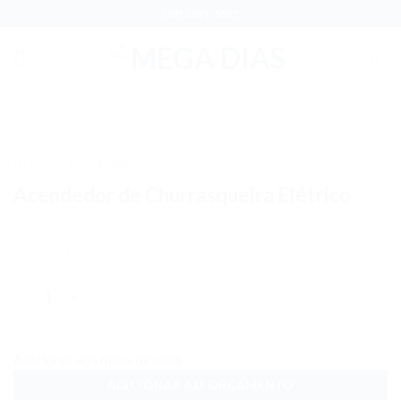
Skip
(37) 3221-5025
to
content
INÍCIO
ELETRÔNICOS
/
Adicionar
Acendedor de Churrasqueira Elétrico
aos meus
desejos
Quantidade
Adicionar aos meus desejos
ADICIONAR AO ORÇAMENTO