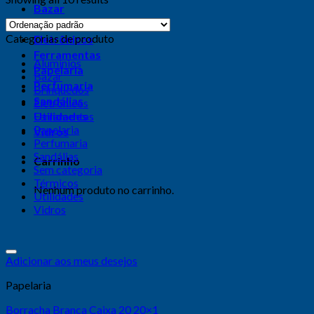
Bazar
Brinquedos
Categorias de produto
Eletrônicos
Ferramentas
Alumínios
Papelaria
Bazar
Perfumaria
Brinquedos
Sandálias
Eletrônicos
Utilidades
Ferramentas
Papelaria
Vidros
Perfumaria
Sandálias
Carrinho
Sem categoria
Térmicos
Nenhum produto no carrinho.
Utilidades
Vidros
Adicionar aos meus desejos
Papelaria
Borracha Branca Caixa 20 20×1