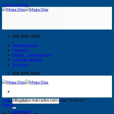
Skip to content
(37) 3221-5025
Quem Somos
Contato
Entrar / Cadastre-se
Lista de desejos
Orçamento
(37) 3221-5025
Início
/
Produtos marcados com a tag “material”
Filtrar
Alumínios
Showing all 10 results