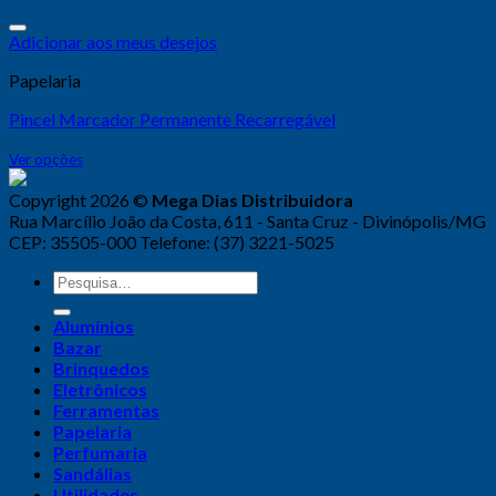
Adicionar aos meus desejos
Papelaria
Pincel Marcador Permanente Recarregável
Ver opções
Copyright 2026 ©
Mega Dias Distribuidora
Rua Marcílio João da Costa, 611 - Santa Cruz - Divinópolis/MG
CEP: 35505-000 Telefone: (37) 3221-5025
Alumínios
Bazar
Brinquedos
Eletrônicos
Ferramentas
Papelaria
Perfumaria
Sandálias
Utilidades