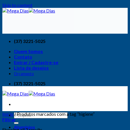
Skip to content
(37) 3221-5025
Quem Somos
Contato
Entrar / Cadastre-se
Lista de desejos
Orçamento
(37) 3221-5025
Início
/
Produtos marcados com a tag “higiene”
Filtrar
Alumínios
Showing all 2 results