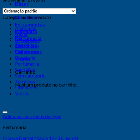
Bazar
Brinquedos
Categorias de produto
Eletrônicos
Ferramentas
Alumínios
Papelaria
Bazar
Perfumaria
Brinquedos
Sandálias
Eletrônicos
Utilidades
Ferramentas
Papelaria
Vidros
Perfumaria
Sandálias
Carrinho
Sem categoria
Térmicos
Nenhum produto no carrinho.
Utilidades
Vidros
Adicionar aos meus desejos
Perfumaria
Escova Dental Macia 12×3 Clean-B