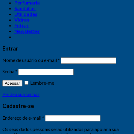
Perfumaria
Sandálias
Utilidades
Vidros
Entrar
Newsletter
Entrar
Nome de usuário ou e-mail
*
Senha
*
Lembre-me
Acessar
Perdeu sua senha?
Cadastre-se
Endereço de e-mail
*
Os seus dados pessoais serão utilizados para apoiar a sua