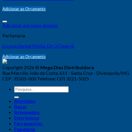
Adicionar ao Orçamento
Adicionar aos meus desejos
Perfumaria
Escova Dental Média 12×3 Clean-B
Adicionar ao Orçamento
Copyright 2026 ©
Mega Dias Distribuidora
Rua Marcílio João da Costa, 611 - Santa Cruz - Divinópolis/MG
CEP: 35505-000 Telefone: (37) 3221-5025
Alumínios
Bazar
Brinquedos
Eletrônicos
Ferramentas
Papelaria