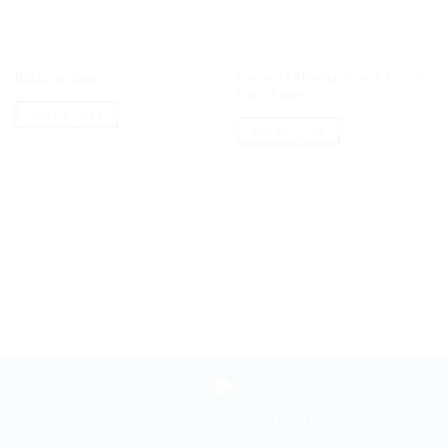
ALUMÍNIOS
ALUMÍNIOS
Adicionar
Adicionar
Caçarola Alumínio Fundido com
Bacia em Inox
aos meus
aos meus
desejos
desejos
Cabo Longo
VER OPÇÕES
VER OPÇÕES
Copyright 2026 ©
Mega Dias Distribuidora
Rua Marcílio João da Costa, 611 - Santa Cruz - Divinópolis/MG