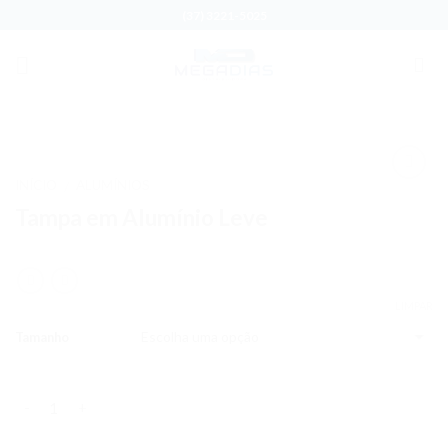
Skip
(37) 3221-5025
to
content
INÍCIO
ALUMÍNIOS
/
Adicionar
Tampa em Alumínio Leve
aos meus
desejos
LIMPAR
Tamanho
Quantidade