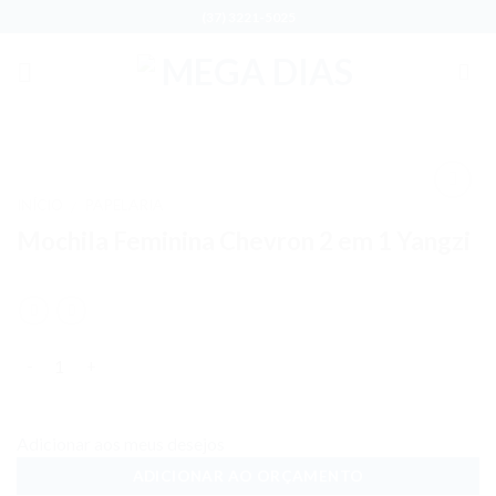
Skip
(37) 3221-5025
to
content
INÍCIO
PAPELARIA
/
Adicionar
Mochila Feminina Chevron 2 em 1 Yangzi
aos meus
desejos
Quantidade
Adicionar aos meus desejos
ADICIONAR AO ORÇAMENTO