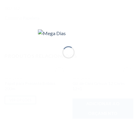
SKU:
162
Categoria:
Papelaria
PRODUTOS RELACIONADOS
PAPELARIA
PAPELARIA
Adicionar
Adicionar
Papel para Presente Bobina
Giz de Cera Grosso 12 Cores
aos meus
aos meus
desejos
desejos
200m
12×1
VER OPÇÕES
ADICIONAR AO
ORÇAMENTO