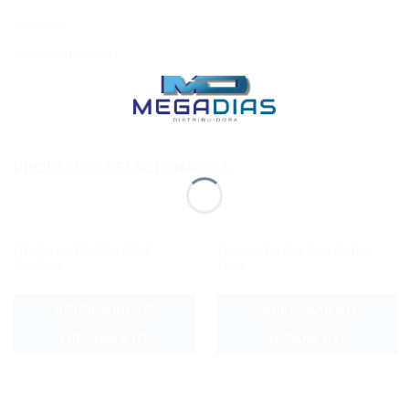
SKU:
1899
Categoria:
Papelaria
PRODUTOS RELACIONADOS
PAPELARIA
PAPELARIA
Adicionar
Adicionar
Fita Crepe 18x50m 12×1
Tesoura Escolar Sem Ponta
aos meus
aos meus
desejos
desejos
Adelbrás
12×1
ADICIONAR AO
ADICIONAR AO
ORÇAMENTO
ORÇAMENTO