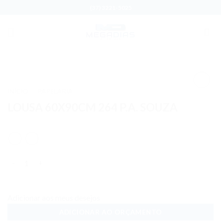
Skip
(37) 3221-5025
to
content
INÍCIO
PAPELARIA
/
Adicionar
LOUSA 60X90CM 264 P.A. SOUZA
aos meus
desejos
Quantidade
Adicionar aos meus desejos
ADICIONAR AO ORÇAMENTO