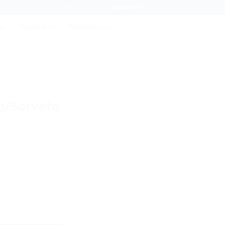
adastre-se
Lista de desejos
ORÇAMENTO
as
Papelaria
Perfumaria
lé/Sorvete