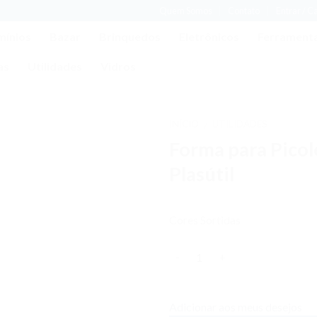
Quem Somos
Contato
Entrar / C
mínios
Bazar
Brinquedos
Eletrônicos
Ferrament
as
Utilidades
Vidros
INÍCIO
UTILIDADES
/
Forma para Pico
Adicionar
aos meus
Plasútil
desejos
Cores Sortidas
Quantidade
Adicionar aos meus desejos