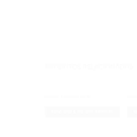
PRODUTOS RELACIONADOS
ALUMÍNIOS
UTIL
Adicionar
Ralador Inox Sextavado
Rolo
aos meus
desejos
ADICIONAR AO ORÇAMENTO
A