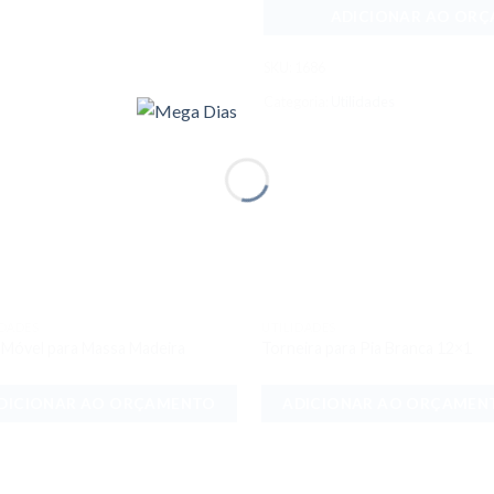
ADICIONAR AO OR
SKU:
1686
Categoria:
Utilidades
IDADES
UTILIDADES
Adicionar
Adici
 Móvel para Massa Madeira
Torneira para Pia Branca 12×1
aos meus
aos 
desejos
dese
DICIONAR AO ORÇAMENTO
ADICIONAR AO ORÇAMEN