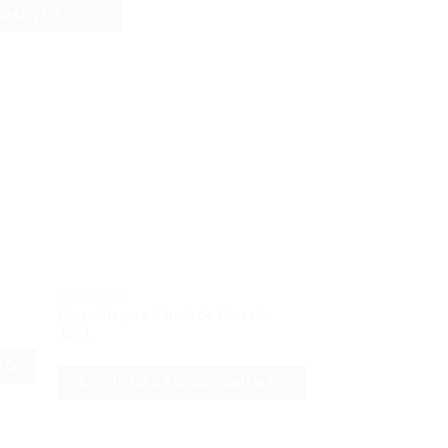
ÇAMENTO
UTILIDADES
onar
Adicionar
Borracha para Panela de Pressão
meus
aos meus
12×1
jos
desejos
TO
ADICIONAR AO ORÇAMENTO